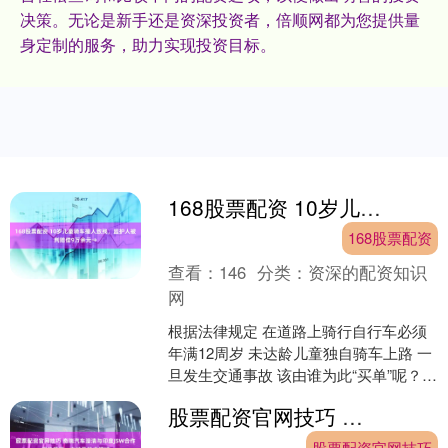
决策。无论是新手还是资深投资者，倍顺网都为您提供量
身定制的服务，助力实现投资目标。
168股票配资 10岁儿童骑车撞人致残，监护人被判赔偿9万余元→
168股票配资
查看：
146
分类：
资深的配资知识
网
根据法律规定 在道路上骑行自行车必须
年满12周岁 未达龄儿童独自骑车上路 一
旦发生交通事故 该由谁为此“买单”呢？
来看下面这个法院判例 基本案情 2023年
股票配资官网技巧 奇瑞汽车澄清与印度JSW合作相关情况：未涉及技术领域
1....
股票配资官网技巧