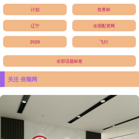
计划
世界杯
辽宁
全国配资网
2026
飞行
全部话题标签
关注 倍顺网