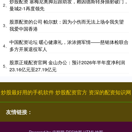
炒股配资 塞梅尼奥脚后跟助攻，赖因德斯转身抽射破门，
2、
曼城2-1再度领先
股票配资的公司 帕尔默：因为小伤而无法上场令我失望
3、
我爱中国香港
中国配资论坛 暖心健康礼，浓浓拥军情——慈铭体检联合
4、
多方开展退役军人
股票正规配资官网 金山办公：预计2026年半年度净利润
5、
23.16亿元至27.19亿元
炒股最好用的手机软件
炒股配资官方
资深的配资知识网
友情链接：