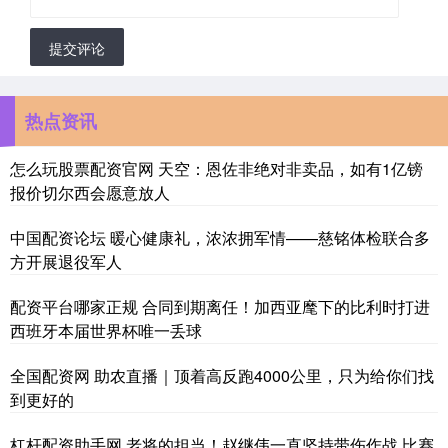
提交评论
热点资讯
怎么玩股票配资官网 天空：恩佐非绝对非卖品，如有1亿镑
报价切尔西会愿意放人
中国配资论坛 暖心健康礼，浓浓拥军情——慈铭体检联合多
方开展退役军人
配资平台哪家正规 合同到期离任！加西亚麾下的比利时打进
西班牙本届世界杯唯一丢球
全国配资网 助农直播｜顶着高反跑4000公里，只为给你们找
到更好的
杠杆配资助手网 老将的担当！赵继伟一直坚持带伤作战 比赛