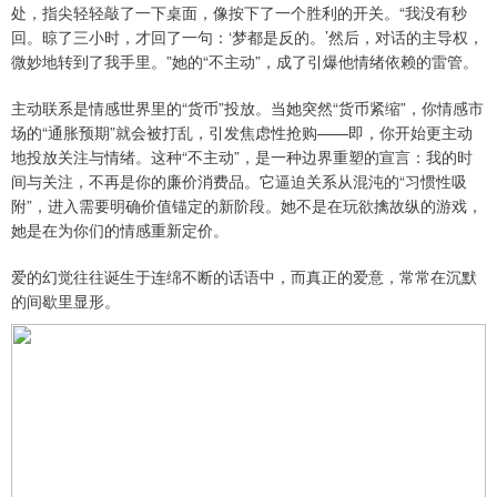
处，指尖轻轻敲了一下桌面，像按下了一个胜利的开关。“我没有秒
回。晾了三小时，才回了一句：‘梦都是反的。’然后，对话的主导权，
微妙地转到了我手里。”她的“不主动”，成了引爆他情绪依赖的雷管。
主动联系是情感世界里的“货币”投放。当她突然“货币紧缩”，你情感市
场的“通胀预期”就会被打乱，引发焦虑性抢购——即，你开始更主动
地投放关注与情绪。这种“不主动”，是一种边界重塑的宣言：我的时
间与关注，不再是你的廉价消费品。它逼迫关系从混沌的“习惯性吸
附”，进入需要明确价值锚定的新阶段。她不是在玩欲擒故纵的游戏，
她是在为你们的情感重新定价。
爱的幻觉往往诞生于连绵不断的话语中，而真正的爱意，常常在沉默
的间歇里显形。