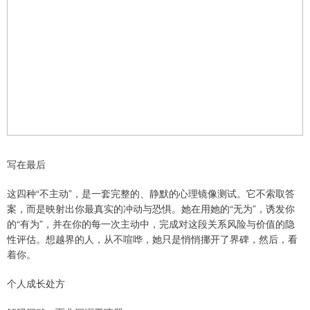
写在最后
这四种“不主动”，是一套完整的、静默的心理镜像测试。它不索取答
案，而是映射出你最真实的冲动与恐惧。她在用她的“无为”，诱发你
的“有为”，并在你的每一次主动中，完成对这段关系风险与价值的隐
性评估。想越界的人，从不喧哗，她只是悄悄挪开了界碑，然后，看
着你。
个人成长处方