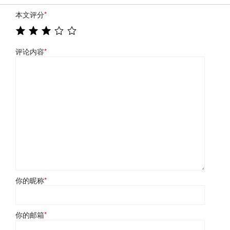
本文评分
*
评论内容
*
你的昵称
*
你的邮箱
*