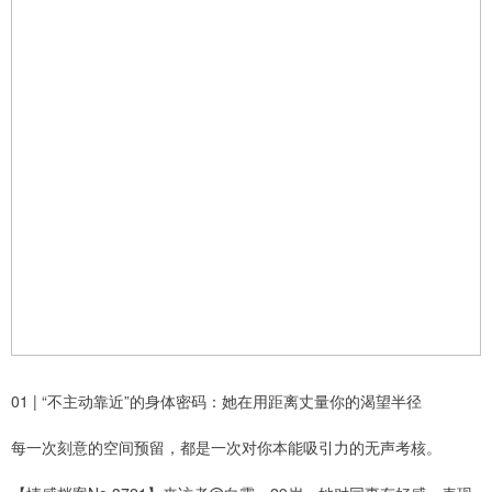
01 | “不主动靠近”的身体密码：她在用距离丈量你的渴望半径
每一次刻意的空间预留，都是一次对你本能吸引力的无声考核。